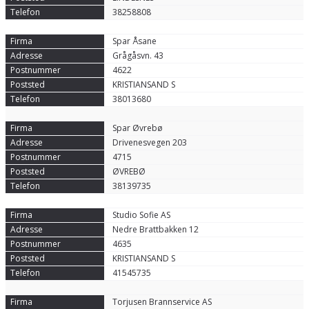
38258808
Spar Åsane
Grågåsvn. 43
4622
KRISTIANSAND S
38013680
Spar Øvrebø
Drivenesvegen 203
4715
ØVREBØ
38139735
Studio Sofie AS
Nedre Brattbakken 12
4635
KRISTIANSAND S
41545735
Torjusen Brannservice AS