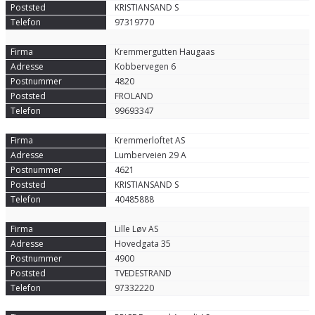
KRISTIANSAND S
97319770
Kremmergutten Haugaas
Kobbervegen 6
4820
FROLAND
99693347
Kremmerloftet AS
Lumberveien 29 A
4621
KRISTIANSAND S
40485888
Lille Løv AS
Hovedgata 35
4900
TVEDESTRAND
97332220