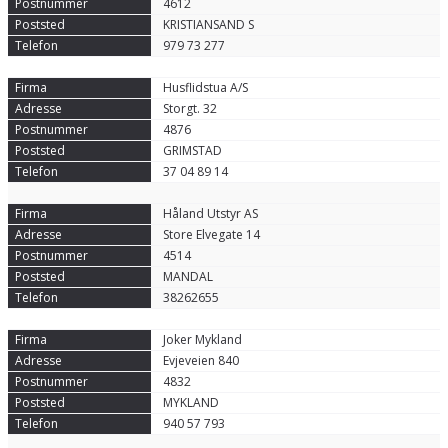
4612
KRISTIANSAND S
979 73 277
Husflidstua A/S
Storgt. 32
4876
GRIMSTAD
37 04 89 14
Håland Utstyr AS
Store Elvegate 14
4514
MANDAL
38262655
Joker Mykland
Evjeveien 840
4832
MYKLAND
940 57 793