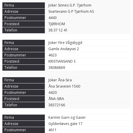
Joker Sinnes G.P. Tjørhom
Svartevann G P Tjørhom AS
4443
TJØRHOM
38 37 12 41
Joker Ytre Vågsbygd
Gamle Andøyvei 2
4623
KRISTIANSAND S
38086869
Joker Åna-Sira
Åna Siraveien 1560
4420
ÅNA-SIRA
38372166
Karmin Garn og Gaver
Gyldenløves gate 17
4611