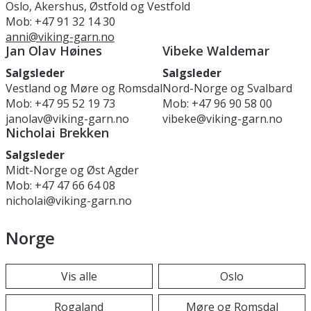
Oslo, Akershus, Østfold og Vestfold
Mob: +47 91 32 14 30
anni@viking-garn.no
Jan Olav Høines
Vibeke Waldemar
Salgsleder
Salgsleder
Vestland og Møre og Romsdal
Nord-Norge og Svalbard
Mob: +47 95 52 19 73
Mob: +47 96 90 58 00
janolav@viking-garn.no
vibeke@viking-garn.no
Nicholai Brekken
Salgsleder
Midt-Norge og Øst Agder
Mob: +47 47 66 64 08
nicholai@viking-garn.no
Norge
Vis alle
Oslo
Rogaland
Møre og Romsdal