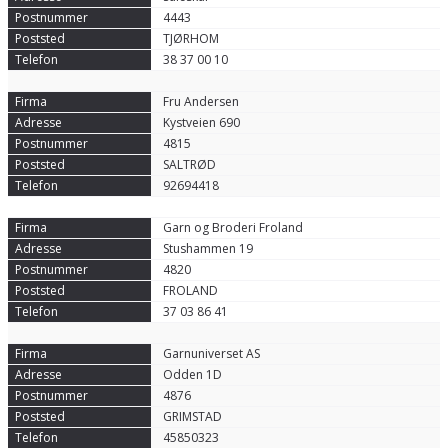
4443
TJØRHOM
38 37 00 10
Fru Andersen
Kystveien 690
4815
SALTRØD
92694418
Garn og Broderi Froland
Stushammen 19
4820
FROLAND
37 03 86 41
Garnuniverset AS
Odden 1D
4876
GRIMSTAD
45850323