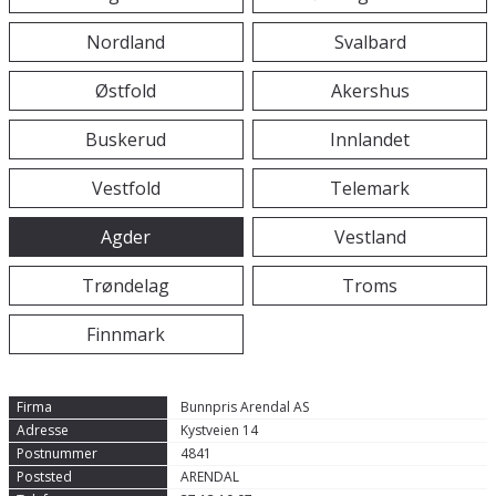
Nordland
Svalbard
Østfold
Akershus
Buskerud
Innlandet
Vestfold
Telemark
Agder
Vestland
Trøndelag
Troms
Finnmark
Bunnpris Arendal AS
Kystveien 14
4841
ARENDAL