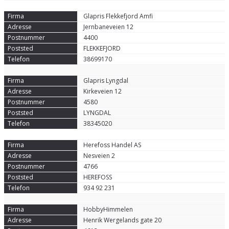
Glapris Flekkefjord Amfi
Jernbaneveien 12
4400
FLEKKEFJORD
38699170
Glapris Lyngdal
Kirkeveien 12
4580
LYNGDAL
38345020
Herefoss Handel AS
Nesveien 2
4766
HEREFOSS
934 92 231
HobbyHimmelen
Henrik Wergelands gate 20