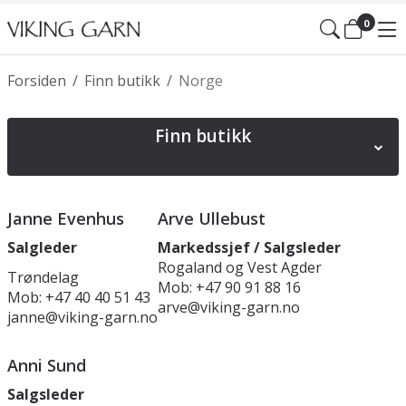
0
Forsiden
/
Finn butikk
/
Norge
Finn butikk
Norge
Sverige
Danmark
Finland
Polen
Janne Evenhus
Arve Ullebust
Spania
Tyskland
Irland
Slovakia
Østerrike
Salgleder
Markedssjef / Salgsleder
Litauen
Latvia
Rogaland og Vest Agder
Estland
England UK
Trøndelag
Mob: +47 90 91 88 16
Mob: +47 40 40 51 43
arve@viking-garn.no
janne@viking-garn.no
Anni Sund
Salgsleder