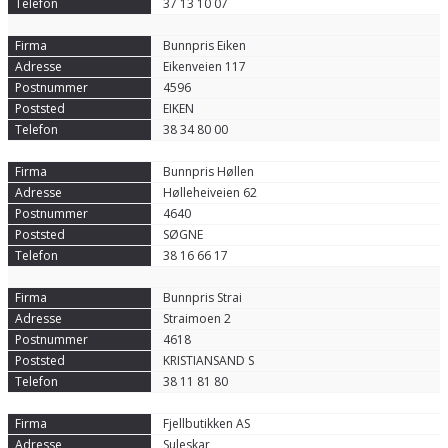
37 13 10 07
Bunnpris Eiken
Eikenveien 117
4596
EIKEN
38 34 80 00
Bunnpris Høllen
Hølleheiveien 62
4640
SØGNE
38 16 66 17
Bunnpris Strai
Straimoen 2
4618
KRISTIANSAND S
38 11 81 80
Fjellbutikken AS
Suleskar