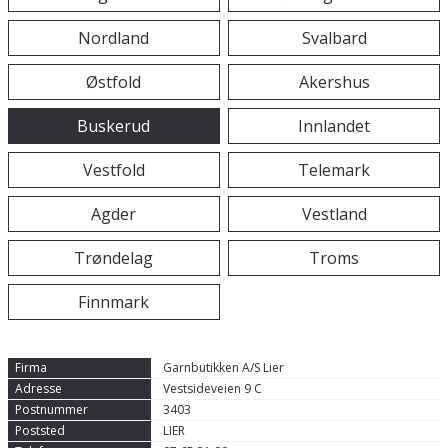
Nordland
Svalbard
Østfold
Akershus
Buskerud
Innlandet
Vestfold
Telemark
Agder
Vestland
Trøndelag
Troms
Finnmark
Garnbutikken A/S Lier
Vestsideveien 9 C
3403
LIER