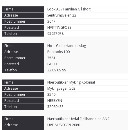
Look AS / Familien Gåsholt
Sentrumsveien 22
3647
HVITTINGFOSS
95927078
No 1 Geilo Handelsslag
Postboks 100
3581
GEILO
32 09 09 99
Nærbutikken Myking Kolonial
Mykingvegen 563
3540
NESBYEN
32069433
Nærbutikken Uvdal Fjellhandelen ANS
UVDALSVEGEN 2080