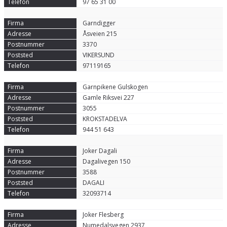
97 65 31 00
Garndigger
Åsveien 215
3370
VIKERSUND
97119165
Garnpikene Gulskogen
Gamle Riksvei 227
3055
KROKSTADELVA
944 51 643
Joker Dagali
Dagalivegen 150
3588
DAGALI
32093714
Joker Flesberg
Numedalsvegen 2937