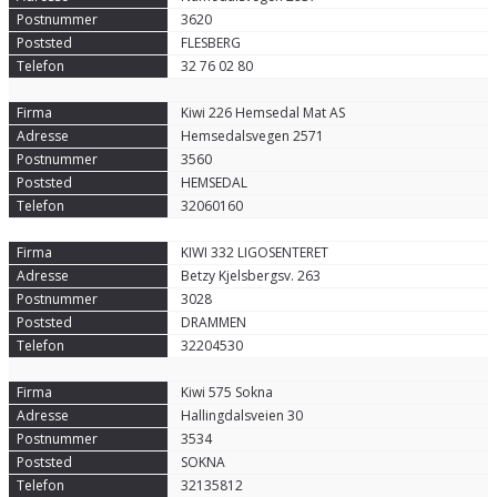
3620
FLESBERG
32 76 02 80
Kiwi 226 Hemsedal Mat AS
Hemsedalsvegen 2571
3560
HEMSEDAL
32060160
KIWI 332 LIGOSENTERET
Betzy Kjelsbergsv. 263
3028
DRAMMEN
32204530
Kiwi 575 Sokna
Hallingdalsveien 30
3534
SOKNA
32135812