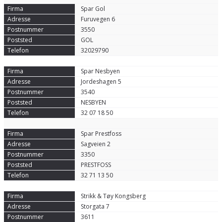
Spar Gol
Furuvegen 6
3550
GOL
32029790
Spar Nesbyen
Jordeshagen 5
3540
NESBYEN
32 07 18 50
Spar Prestfoss
Sagveien 2
3350
PRESTFOSS
32 71 13 50
Strikk & Tøy Kongsberg
Storgata 7
3611