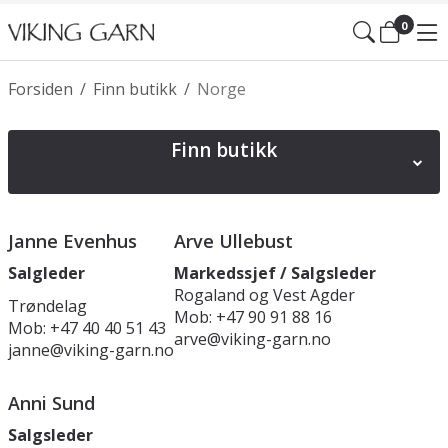
0
Forsiden
/
Finn butikk
/
Norge
Finn butikk
Norge
Sverige
Danmark
Finland
Polen
Janne Evenhus
Arve Ullebust
Spania
Tyskland
Irland
Slovakia
Østerrike
Salgleder
Markedssjef / Salgsleder
Litauen
Latvia
Rogaland og Vest Agder
Estland
England UK
Trøndelag
Mob: +47 90 91 88 16
Mob: +47 40 40 51 43
arve@viking-garn.no
janne@viking-garn.no
Anni Sund
Salgsleder