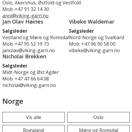
Oslo, Akershus, Østfold og Vestfold
Mob: +47 91 32 14 30
anni@viking-garn.no
Jan Olav Høines
Vibeke Waldemar
Salgsleder
Salgsleder
Vestland og Møre og Romsdal
Nord-Norge og Svalbard
Mob: +47 95 52 19 73
Mob: +47 96 90 58 00
janolav@viking-garn.no
vibeke@viking-garn.no
Nicholai Brekken
Salgsleder
Midt-Norge og Øst Agder
Mob: +47 47 66 64 08
nicholai@viking-garn.no
Norge
Vis alle
Oslo
Rogaland
Møre og Romsdal