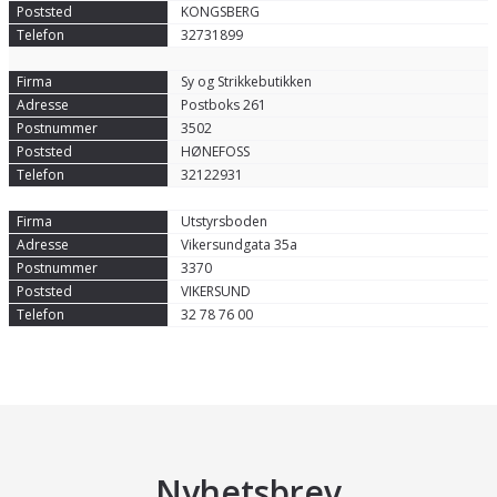
KONGSBERG
32731899
Sy og Strikkebutikken
Postboks 261
3502
HØNEFOSS
32122931
Utstyrsboden
Vikersundgata 35a
3370
VIKERSUND
32 78 76 00
Nyhetsbrev