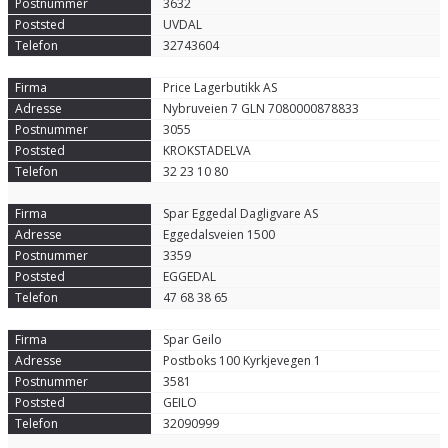
3632
UVDAL
32743604
Price Lagerbutikk AS
Nybruveien 7 GLN 7080000878833
3055
KROKSTADELVA
32 23 10 80
Spar Eggedal Dagligvare AS
Eggedalsveien 1500
3359
EGGEDAL
47 68 38 65
Spar Geilo
Postboks 100 Kyrkjevegen 1
3581
GEILO
32090999