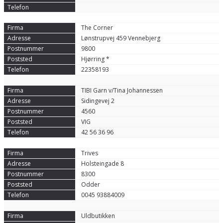
The Corner
Lønstrupvej 459 Vennebjerg
9800
Hjørring *
22358193
TIBI Garn v/Tina Johannessen
Sidingevej 2
4560
VIG
42 56 36 96
Trives
Holsteingade 8
8300
Odder
0045 93884009
Uldbutikken