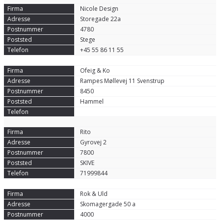
Nicole Design
Storegade 22a
4780
Stege
+45 55 86 11 55
Ofeig & Ko
Rampes Møllevej 11 Svenstrup
8450
Hammel
Rito
Gyrovej 2
7800
SKIVE
71999844
Rok & Uld
Skomagergade 50 a
4000