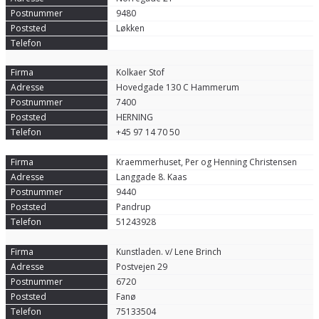
9480
Løkken
Kolkaer Stof
Hovedgade 130 C Hammerum
7400
HERNING
+45 97 14 70 50
Kraemmerhuset, Per og Henning Christensen
Langgade 8. Kaas
9440
Pandrup
51243928
Kunstladen. v/ Lene Brinch
Postvejen 29
6720
Fanø
75133504