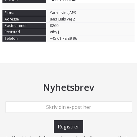
Yarn Living APS
Jens Juuls Vej 2
8260
Viby J
+45 61 78 89 96
Nyhetsbrev
Registrer