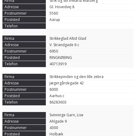
Strik og Stil v/Maria Warberg
Gl. Hovedvej 8
5560
Aarup
Strikkeglad Altid Glad
V. Strandgade 6 c
6950
RINGKØBING
40713919
Strikkepinden og den lille zebra
Jægergårdegade 42
8000
Aarhus c
86283603
Svinninge Garn, Lise
Ahlgade 9
4300
Holbæk