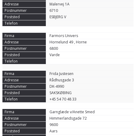
Malervej 1A
6710
ESBJERG V
Farmors Univers
Hornelund 49 , Horne
6800
Varde
Frida Justesen
Rådhusgade 3
DK-4990
SAKSKØBING
+45 54 70 48 33
Garnglæde v/Anette Smed
Himmerlandsgade 72
9600
Aars