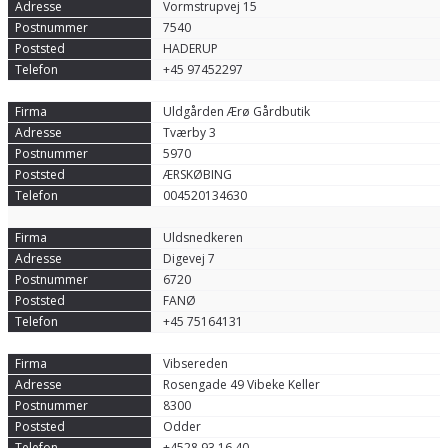
Vormstrupvej 15
7540
HADERUP
+45 97452297
Uldgården Ærø Gårdbutik
Tværby 3
5970
ÆRSKØBING
004520134630
Uldsnedkeren
Digevej 7
6720
FANØ
+45 75164131
Vibsereden
Rosengade 49 Vibeke Keller
8300
Odder
+4528 93 16 40