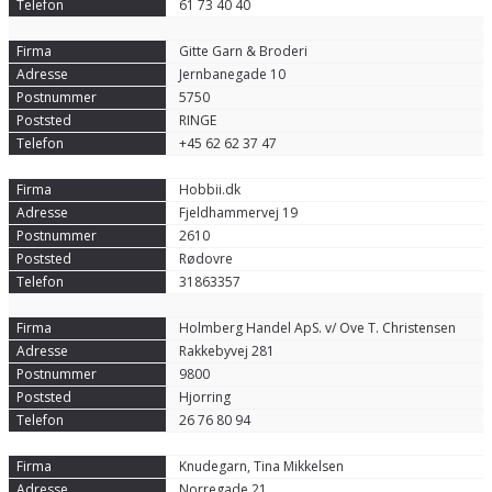
61 73 40 40
Gitte Garn & Broderi
Jernbanegade 10
5750
RINGE
+45 62 62 37 47
Hobbii.dk
Fjeldhammervej 19
2610
Rødovre
31863357
Holmberg Handel ApS. v/ Ove T. Christensen
Rakkebyvej 281
9800
Hjorring
26 76 80 94
Knudegarn, Tina Mikkelsen
Norregade 21