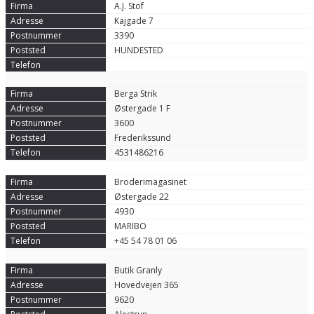
A.J. Stof
Kajgade 7
3390
HUNDESTED
Berga Strik
Østergade 1 F
3600
Frederikssund
4531486216
Broderimagasinet
Østergade 22
4930
MARIBO
+45 54 78 01 06
Butik Granly
Hovedvejen 365
9620