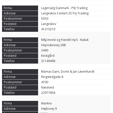
Lagersalg Danmark - PVJ Trading
Langeskov Centert 25 Pvj Trading
5550
Langeskov
41210210
M&J Invest og Handel ApS - Kukuk
Hejreskovvej 26B
3490
Kvistgård
31149498
Mamas Garn, Dorte & Jan Løvenhardt
Ringstedgade 8
4700
Næstved
22977858
Markno
Højbovej 9