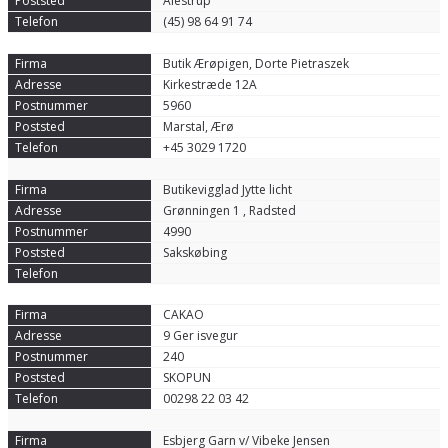
Alestrup
(45) 98 64 91 74
Butik Ærøpigen, Dorte Pietraszek
Kirkestræde 12A
5960
Marstal, Ærø
+45 3029 1720
Butikevigglad Jytte licht
Grønningen 1 , Radsted
4990
Sakskøbing
CAKAO
9 Ger isvegur
240
SKOPUN
00298 22 03 42
Esbjerg Garn v/ Vibeke Jensen