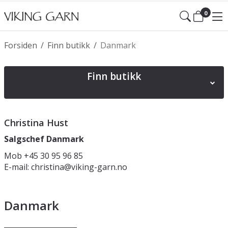
0
Forsiden
/
Finn butikk
/
Danmark
Finn butikk
Norge
Sverige
Danmark
Finland
Polen
Christina Hust
Spania
Tyskland
Irland
Slovakia
Østerrike
Salgschef Danmark
Litauen
Latvia
Estland
England UK
Mob +45 30 95 96 85
E-mail:
christina@viking-garn.no
Danmark