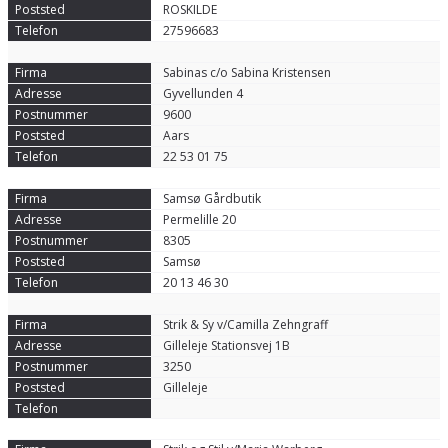
ROSKILDE
27596683
Sabinas c/o Sabina Kristensen
Gyvellunden 4
9600
Aars
22 53 01 75
Samsø Gårdbutik
Permelille 20
8305
Samsø
20 13 46 30
Strik & Sy v/Camilla Zehngraff
Gilleleje Stationsvej 1B
3250
Gilleleje