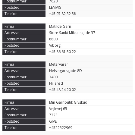
7620
LEMVIG
+45 97 82 32 58
Matilde Garn
Store Sankt Mikkelsgade 37
8800
Viborg
+45 86 61 50 22
Metervarer
Helsingørsgade 8D
3400
Hillerød
+45 48 24 20 02
Min Garnbutik Givskud
Vejlevej 65
7323
GIVE
+4522522969