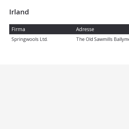
Irland
Firma
Adresse
Springwools Ltd.
The Old Sawmills Bally