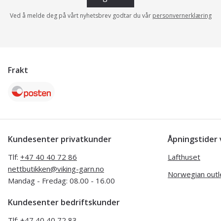
Ved å melde deg på vårt nyhetsbrev godtar du vår
personvernerklæring
Frakt
Kundesenter privatkunder
Åpningstide
Tlf:
+47 40 40 72 86
Lafthuset
nettbutikken@viking-garn.no
Norwegian outl
Mandag - Fredag: 08.00 - 16.00
Kundesenter bedriftskunder
Tlf:
+47 40 40 72 83