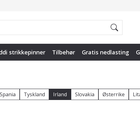
ddi strikkepinner
Tilbehør
Gratis nedlasting
G
Spania
Tyskland
Irland
Slovakia
Østerrike
Li