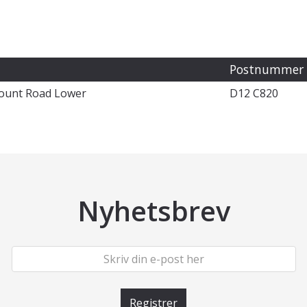
Postnummer
mount Road Lower
D12 C820
Nyhetsbrev
Registrer