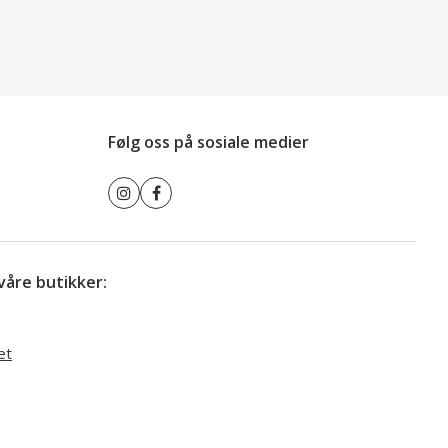
Følg oss på sosiale medier
r våre butikker:
et