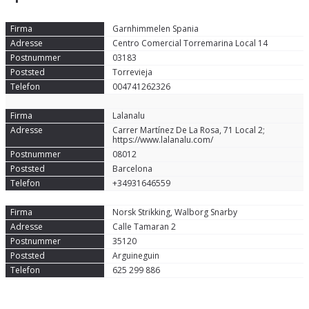
Garnhimmelen Spania
Centro Comercial Torremarina Local 14
03183
Torrevieja
004741262326
Lalanalu
Carrer Martínez De La Rosa, 71 Local 2;
https://www.lalanalu.com/
08012
Barcelona
+34931646559
Norsk Strikking, Walborg Snarby
Calle Tamaran 2
35120
Arguineguin
625 299 886