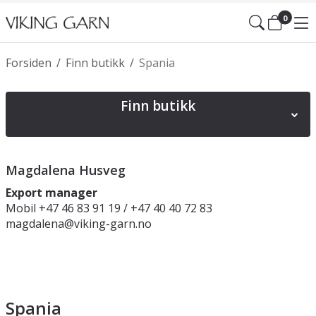
0
Forsiden
/
Finn butikk
/
Spania
Finn butikk
Norge
Sverige
Danmark
Finland
Polen
Magdalena Husveg
Spania
Tyskland
Irland
Slovakia
Østerrike
Export manager
Mobil +47 46 83 91 19 / +47 40 40 72 83
Litauen
Latvia
Estland
England UK
magdalena@viking-garn.no
Spania