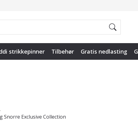
ddi strikkepinner
Tilbehør
Gratis nedlasting
G
,
og Snorre Exclusive Collection