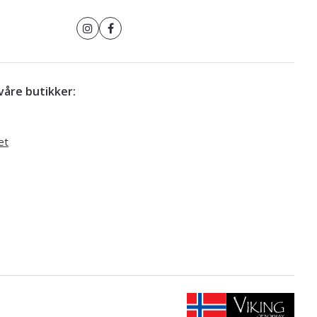
r våre butikker:
et