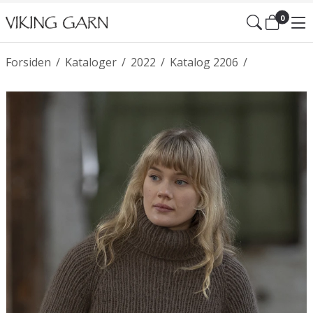
0
Forsiden
/
Kataloger
/
2022
/
Katalog 2206
/