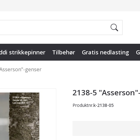
ddi strikkepinner
Tilbehør
Gratis nedlasting
G
"Asserson"-genser
2138-5 "Asserson"
Produktnr.
k-2138-05