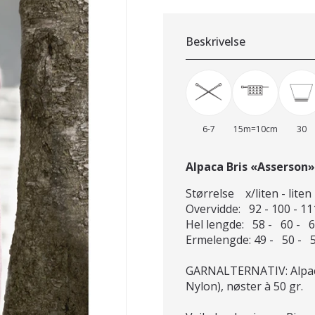
Beskrivelse
6-7
15m=10cm
30
Alpaca Bris «Asserson»
Størrelse x/liten - liten 
Overvidde: 92 - 100 - 11
Hel lengde: 58 - 60 - 
Ermelengde: 49 - 50 - 
GARNALTERNATIV: Alpaca
Nylon), nøster à 50 gr.