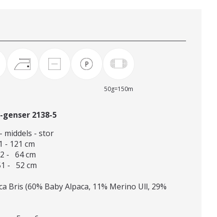
50g=150m
-genser 2138-5
- middels - stor
1 - 121 cm
62 - 64 cm
51 - 52 cm
 Bris (60% Baby Alpaca, 11% Merino Ull, 29%