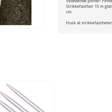
Veiledende pinner: Pinne
Strikkefasthet: 15 m glat
cm.
Husk at strikkefastheten 