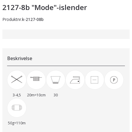
2127-8b "Mode"-islender
Produktnr.
k-2127-08b
Beskrivelse
3-4,5
20m=10cm
30
50g=110m