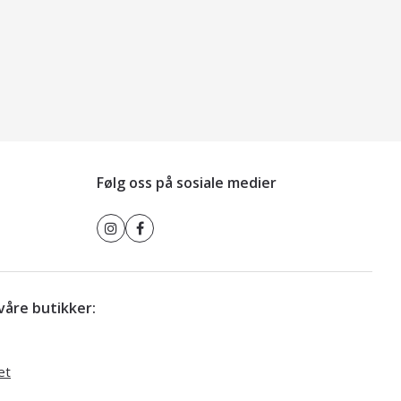
Følg oss på sosiale medier
r våre butikker:
et