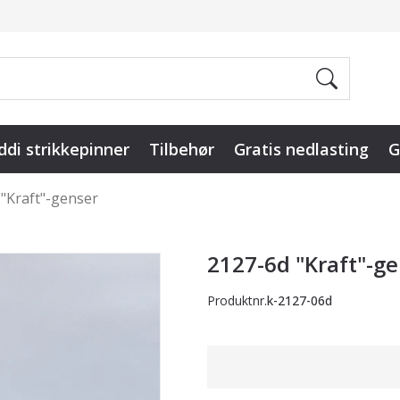
ddi strikkepinner
Tilbehør
Gratis nedlasting
G
"Kraft"-genser
2127-6d "Kraft"-g
Produktnr.
k-2127-06d