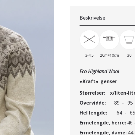
Beskrivelse
3-4,5
20m=10cm
30
Eco Highland Wool
«Kraft»-ge
Størrelser: x/liten-li
Overvidde:
89
- 95 
Hel lengde:
64 - 6
Ermelengde, herre:
46
Ermelengde, dame:
44