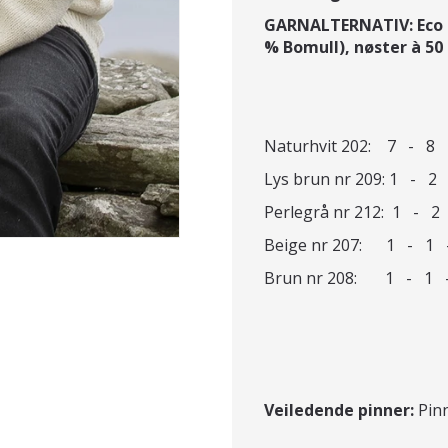
GARNALTERNATIV: Eco H
% Bomull),
nøster à 50 
Naturhvit 202: 7 - 8 
Lys brun nr 209: 1 -
Perlegrå nr 212: 1 -
Beige nr 207: 1 - 1
Brun nr 208: 1 - 1 
Veiledende pinner:
Pinn