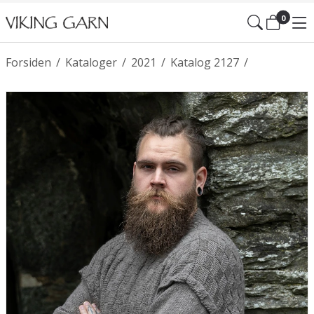
0
Forsiden
/
Kataloger
/
2021
/
Katalog 2127
/