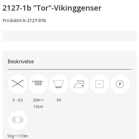
2127-1b "Tor"-Vikinggenser
Produktnr.
k-2127-01b
Beskrivelse
3 - 4,5
20m =
30
10cm
50g = 110m