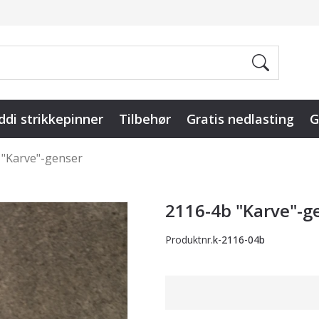
ddi strikkepinner
Tilbehør
Gratis nedlasting
G
 "Karve"-genser
2116-4b "Karve"-g
Produktnr.
k-2116-04b