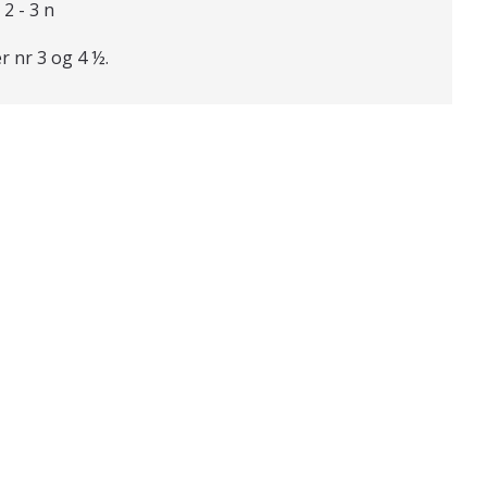
 2 - 3 n
r nr 3 og 4 ½.