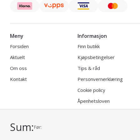
Meny
Informasjon
Forsiden
Finn butikk
Aktuelt
Kjøpsbetingelser
Om oss
Tips & råd
Kontakt
Personvernerklæring
Cookie policy
Åpenhetsloven
Sum:
Før:
© 2026 | Viking Garn
Uni Micro Web