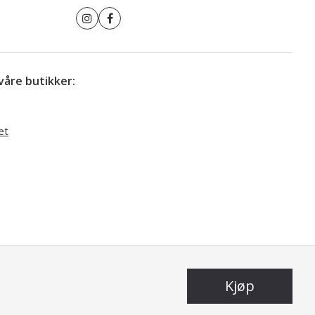
r våre butikker:
et
Kjøp