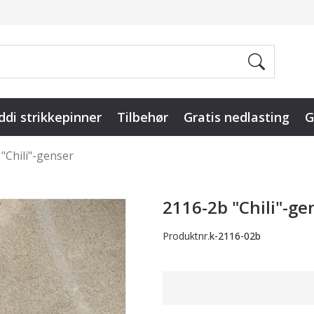
ddi strikkepinner
Tilbehør
Gratis nedlasting
G
"Chili"-genser
2116-2b "Chili"-ge
Produktnr.
k-2116-02b