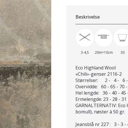
Beskrivelse
3-4,5
20m=10cm
30
Eco Highland Wool
«Chili»-genser 2116-2
Størrelser: 2 - 4 - 6 - 
Overvidde: 60 - 65 - 70 -
Hel lengde: 36 - 40 - 45 
Ermelengde: 23 - 28 - 31 
GARNALTERNATIV: Eco Hi
bomull), nøster à 50 gr.
Jeansblå nr 227 : 3 - 3 - 4