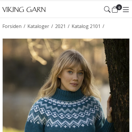
0
Forsiden
/
Kataloger
/
2021
/
Katalog 2101
/