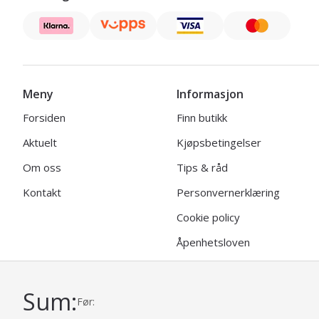
Meny
Informasjon
Forsiden
Finn butikk
Aktuelt
Kjøpsbetingelser
Om oss
Tips & råd
Kontakt
Personvernerklæring
Cookie policy
Åpenhetsloven
Sum:
Før:
© 2026 | Viking Garn
Uni Micro Web