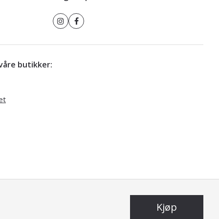
r våre butikker:
et
Kjøp