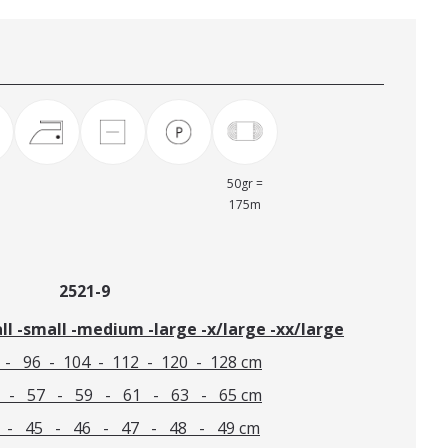
50gr =
175m
g»-genser 2521-9
ll -small -medium -large -x/large -xx/large
 104 - 112 - 120 - 128 cm
 - 59 - 61 - 63 - 65 cm
 - 46 - 47 - 48 - 49 cm