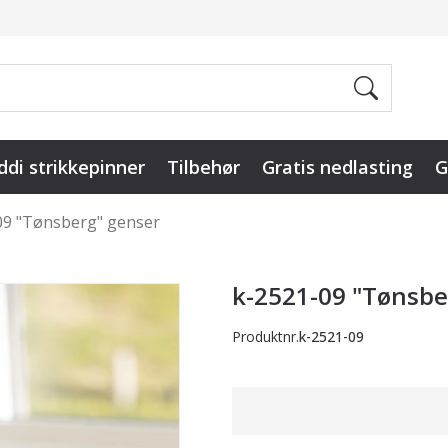
ddi strikkepinner
Tilbehør
Gratis nedlasting
G
09 "Tønsberg" genser
k-2521-09 "Tønsbe
Produktnr.
k-2521-09