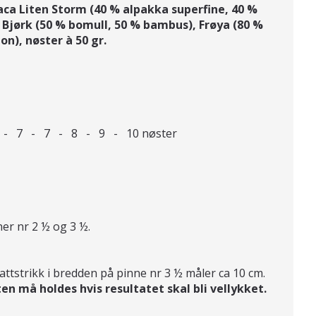
a Liten Storm (40 % alpakka superfine, 40 %
Bjørk (50 % bomull, 50 % bambus), Frøya (80 %
on), nøster à 50 gr.
7 - 7 - 8 - 9 - 10 nøster
er nr 2 ½ og 3 ½.
attstrikk i bredden på pinne nr 3 ½ måler ca 10 cm.
en må holdes hvis resultatet skal bli vellykket.