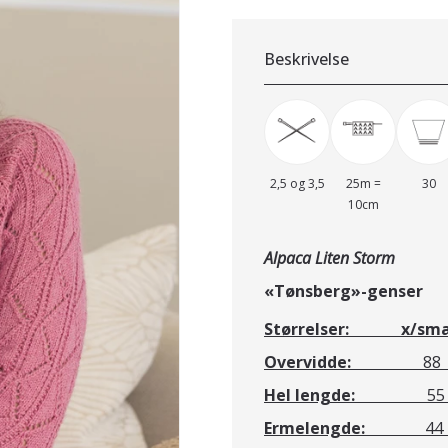
Beskrivelse
2,5 og 3,5
25m =
30
10cm
Alpaca Liten Storm
«Tønsber
Størrelser:
x/sma
Overvidde:
88 - 96 -
Hel lengde:
55 - 57
Ermelengde:
44 - 45