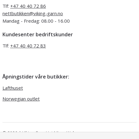
Tlf:
+47 40 40 72 86
nettbutikken@viking-garn.no
Mandag - Fredag: 08.00 - 16.00
Kundesenter bedriftskunder
Tlf:
+47 40 40 72 83
Åpningstider våre butikker:
Lafthuset
Norwegian outlet
© 2026 | Viking Garn
Uni Micro Web