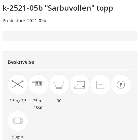
k-2521-05b "Sarbuvollen" topp
Produktnr.
k-2521-05b
Beskrivelse
2,5 og 3,5
25m =
30
10cm
50gr =