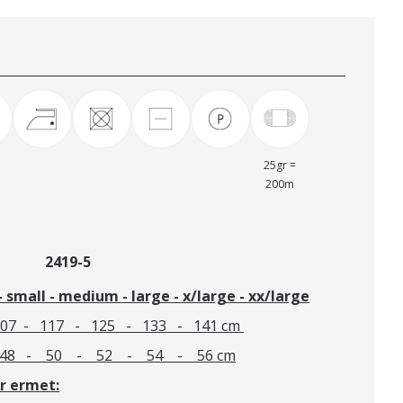
25gr =
200m
akke 2419-5
- small - medium - large - x/large - xx/large
107 - 117 - 125 - 133 - 141 cm
 - 50 - 52 - 54 - 56 cm
r ermet: