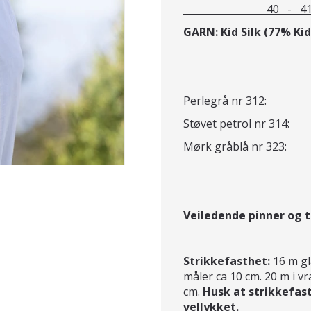
40 - 41 - 42
GARN:
Kid Silk (77% Ki
Perlegrå nr 312: 6
Støvet petrol nr 314
Mørk gråblå nr 323:
Veiledende pinner og t
Strikkefasthet:
16 m gl
måler ca 10 cm. 20 m i v
cm.
Husk at strikkefast
vellykket.