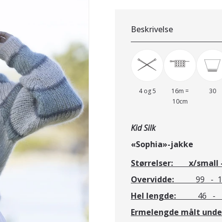
Beskrivelse
4 og 5
16m =
30
10cm
Kid Silk
«Sophia»-j
Størrelser:
x/small 
Overvidde:
99 - 
Hel lengde:
46 - 48
Ermelengde målt unde