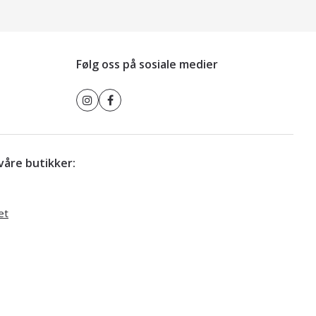
Følg oss på sosiale medier
r våre butikker:
et