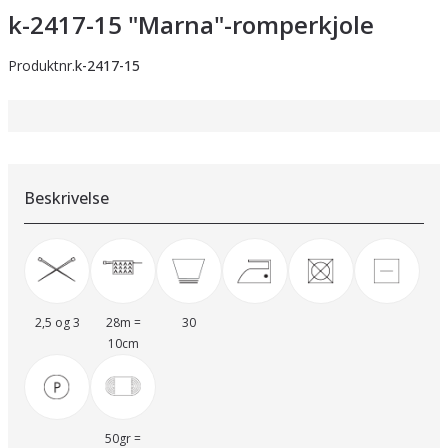
k-2417-15 "Marna"-romperkjole
Produktnr.
k-2417-15
Beskrivelse
2,5 og 3
28m =
30
10cm
50gr =