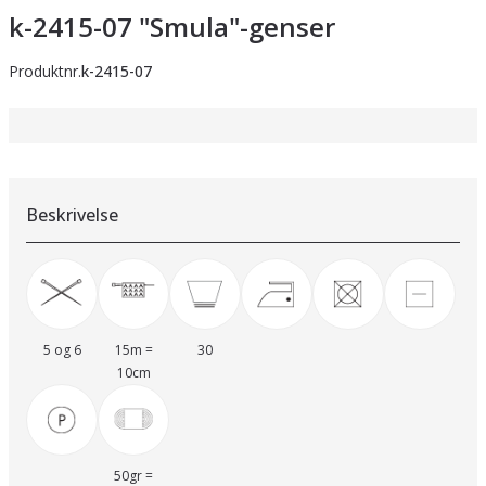
k-2415-07 "Smula"-genser
Produktnr.
k-2415-07
Beskrivelse
5 og 6
15m =
30
10cm
50gr =