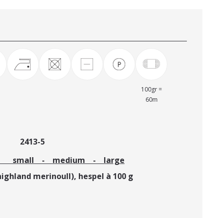
100gr =
60m
r 2413-5
all - medium - large
highland merinoull),
hespel à 100 g