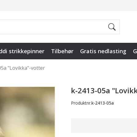
ddi strikkepinner
Tilbehør
Gratis nedlasting
G
5a "Lovikka"-votter
k-2413-05a "Lovikk
Produktnr.
k-2413-05a