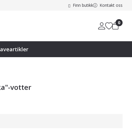
Finn butikk
Kontakt oss
0
aveartikler
a"-votter