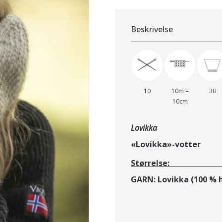
Beskrivelse
10
10m =
30
10cm
Lovikka
«Lovikka»-votte
Størrelse: sm
GARN: Lovikka (100 % 