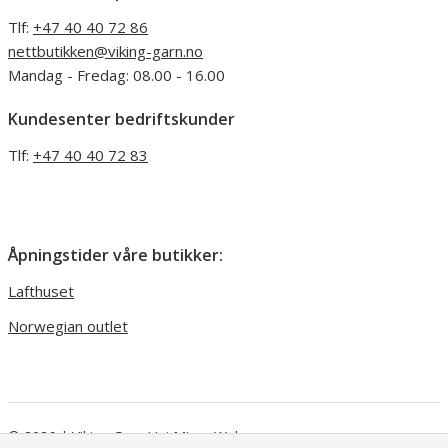
Tlf:
+47 40 40 72 86
nettbutikken@viking-garn.no
Mandag - Fredag: 08.00 - 16.00
Kundesenter bedriftskunder
Tlf:
+47 40 40 72 83
Åpningstider våre butikker:
Lafthuset
Norwegian outlet
© 2026 | Viking Garn
Uni Micro Web