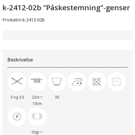
k-2412-02b "Påskestemning"-genser
Produktnr.
k-2412-02b
Beskrivelse
3 og 3,5
22m =
30
10cm
50gr =