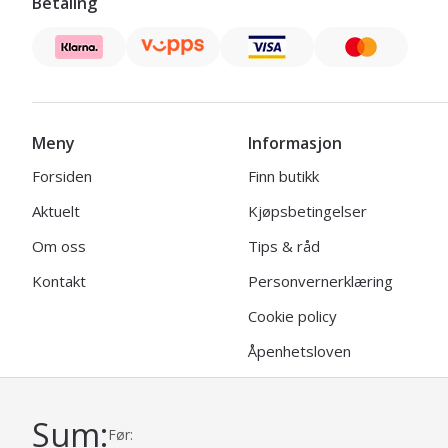
Betaling
Meny
Informasjon
Forsiden
Finn butikk
Aktuelt
Kjøpsbetingelser
Om oss
Tips & råd
Kontakt
Personvernerklæring
Cookie policy
Åpenhetsloven
Sum:
Før:
© 2026 | Viking Garn
Uni Micro Web