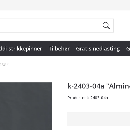
ddi strikkepinner
Tilbehør
Gratis nedlasting
G
nser
k-2403-04a "Almin
Produktnr.
k-2403-04a