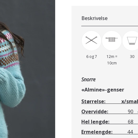
Beskrivelse
6 og 7
12m =
30
10cm
Snorre
«Almine»-gens
Størrelse: x/small - 
Overvidde:
90 - 98
Hel lengde:
68 - 6
Ermelengde:
44 