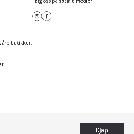
Følg oss på sosiale medier
r våre butikker:
et
Kjøp