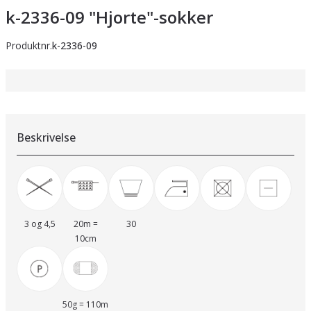
k-2336-09 "Hjorte"-sokker
Produktnr.
k-2336-09
Beskrivelse
3 og 4,5
20m =
30
10cm
50g = 110m