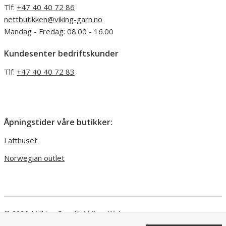
Tlf:
+47 40 40 72 86
nettbutikken@viking-garn.no
Mandag - Fredag: 08.00 - 16.00
Kundesenter bedriftskunder
Tlf:
+47 40 40 72 83
Åpningstider våre butikker:
Lafthuset
Norwegian outlet
© 2026 | Viking Garn
Uni Micro Web