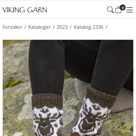
0
Forsiden
/
Kataloger
/
2023
/
Katalog 2336
/