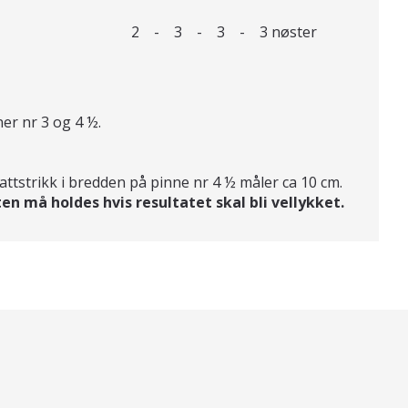
2 - 3 - 3 - 3 nøster
er nr 3 og 4 ½.
attstrikk i bredden på pinne nr 4 ½ måler ca 10 cm.
en må holdes hvis resultatet skal bli vellykket.