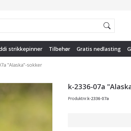
ddi strikkepinner
Tilbehør
Gratis nedlasting
G
07a "Alaska"-sokker
k-2336-07a "Alask
Produktnr.
k-2336-07a