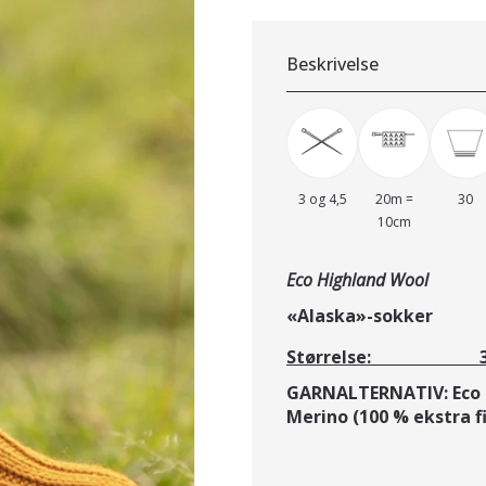
Beskrivelse
3 og 4,5
20m =
30
10cm
Eco Highland Wool
«Alaska»-sokke
Størrelse: 35/37
GARNALTERNATIV: Eco 
Merino (100 % ekstra f