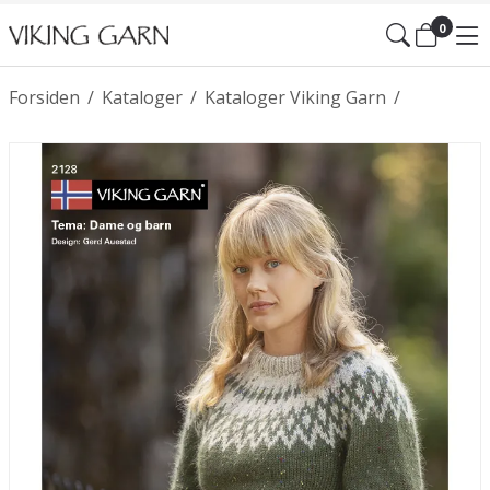
0
Forsiden
/
Kataloger
/
Kataloger Viking Garn
/