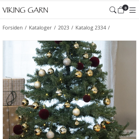
0
Forsiden
/
Kataloger
/
2023
/
Katalog 2334
/