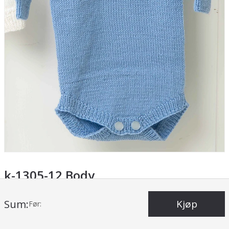
k-1305-12 Body
Produktnr.
k-1305-12
Sum:
Kjøp
Før: