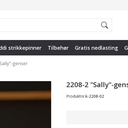
ddi strikkepinner
Tilbehør
Gratis nedlasting
G
Sally"-genser
2208-2 "Sally"-gen
Produktnr.
k-2208-02