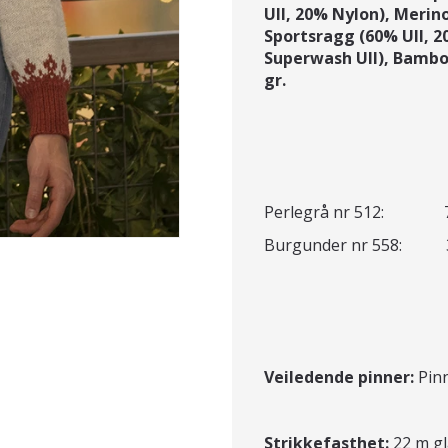
Ull, 20% Nylon), Merin
Sportsragg (60% Ull, 
Superwash Ull),
Bamboo
gr.
Perlegrå nr 512: 7 - 
Burgunder nr 558: 3 
Veiledende pinner:
Pinn
Strikkefasthet:
22 m gl