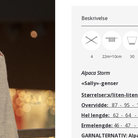
Beskrivelse
4
22m=10cm
30
Alpaca Storm
«Sally»-genser
Størrelser:x/liten-lite
Overvidde:
87 - 95 - 
Hel lengde:
62 - 64 
Ermelengde:
46 - 47 
GARNALTERNATIV: Alpa