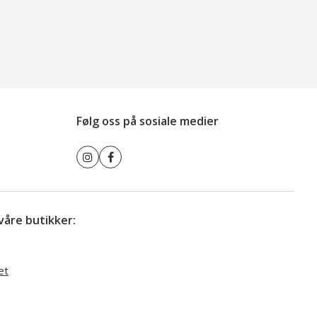
Følg oss på sosiale medier
r våre butikker:
et