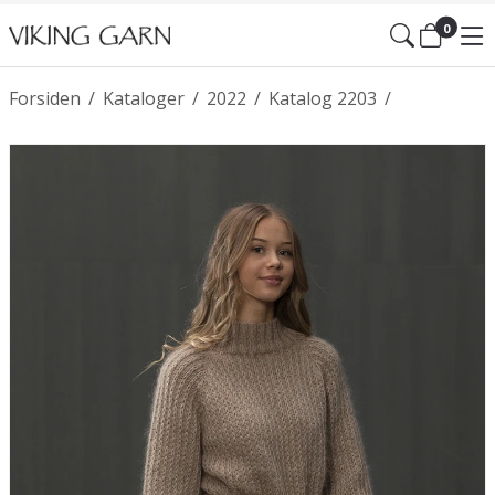
0
Forsiden
/
Kataloger
/
2022
/
Katalog 2203
/