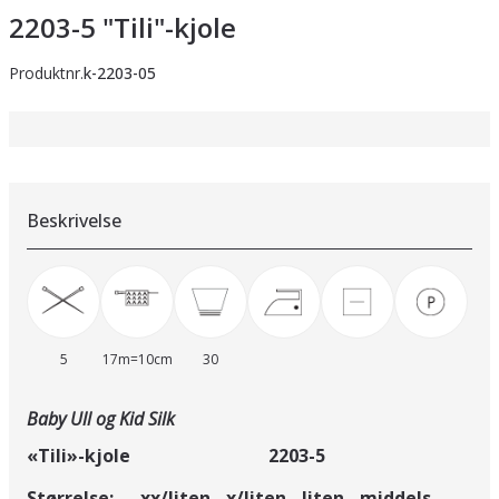
2203-5 "Tili"-kjole
Produktnr.
k-2203-05
Beskrivelse
5
17m=10cm
30
Baby Ull og Kid Silk
«Tili»-kjole 2203-5
Størrelse: xx/liten - x/liten - liten - middels -