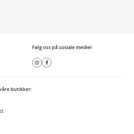
Følg oss på sosiale medier
r våre butikker:
et