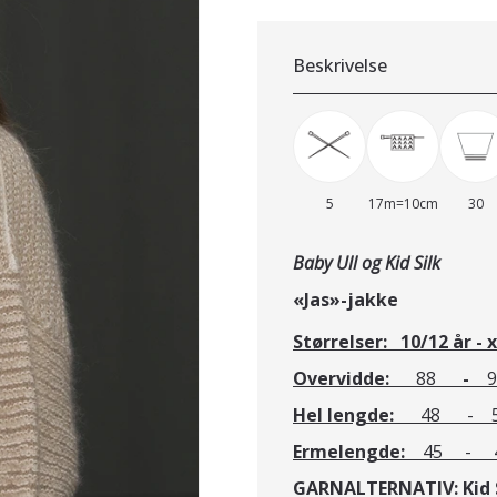
Beskrivelse
5
17m=10cm
30
Baby Ull og Kid Silk
«Jas»-jakke 
Størrelser: 10/12 år - x/
Overvidde:
88
-
9
Hel lengde:
48 - 5
Ermelengde:
45 - 4
GARNALTERNATIV:
Kid 