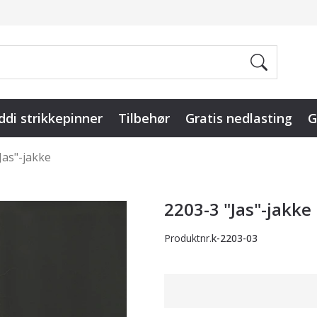
ddi strikkepinner
Tilbehør
Gratis nedlasting
G
Jas"-jakke
2203-3 "Jas"-jakke
Produktnr.
k-2203-03