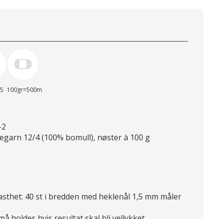
75
100gr=500m
-2
arn 12/4 (100% bomull), nøster à 100 g
asthet: 40 st i bredden med heklenål 1,5 mm måler
 holdes hvis resultat skal bli vellykket.