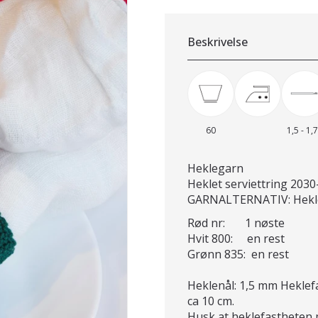
Beskrivelse
60
1,5 - 1,
Heklegarn
Heklet serviettring 2030
GARNALTERNATIV: Hekleg
Rød nr: 1 nøste
Hvit 800: en rest
Grønn 835: en rest
Heklenål: 1,5 mm Heklef
ca 10 cm.
Husk at heklefastheten må