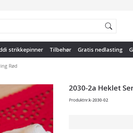
ddi strikkepinner
Tilbehør
Gratis nedlasting
G
ring Rød
2030-2a Heklet Ser
Produktnr.
k-2030-02