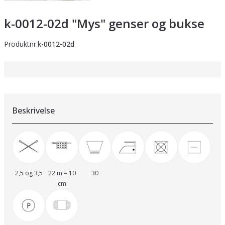
k-0012-02d "Mys" genser og bukse
Produktnr.
k-0012-02d
Beskrivelse
2,5 og 3,5
22 m = 10
30
cm