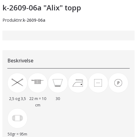
k-2609-06a "Alix" topp
Produktnr.
k-2609-06a
Beskrivelse
2,5 og 3,5
22 m = 10
30
cm
50gr = 95m