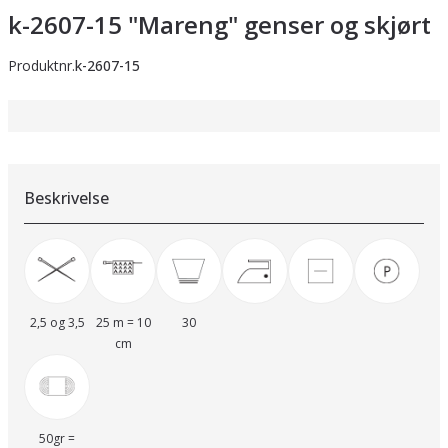
k-2607-15 "Mareng" genser og skjørt
Produktnr.
k-2607-15
Beskrivelse
2,5 og 3,5
25 m = 10
30
cm
50gr =