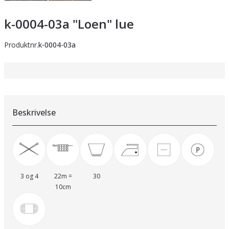
k-0004-03a "Loen" lue
Produktnr.
k-0004-03a
Beskrivelse
3 og 4
22m =
30
10cm