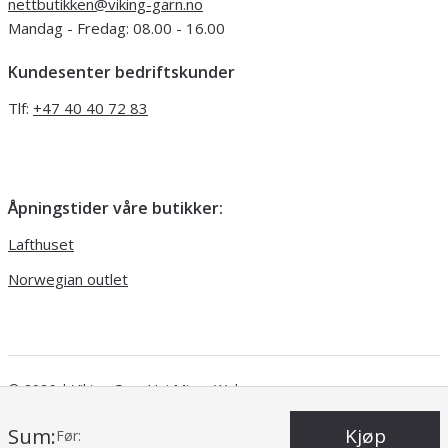
nettbutikken@viking-garn.no
Mandag - Fredag: 08.00 - 16.00
Kundesenter bedriftskunder
Tlf:
+47 40 40 72 83
Åpningstider våre butikker:
Lafthuset
Norwegian outlet
© 2026 | Viking Garn
Uni Micro Web
Sum:
Kjøp
Før: