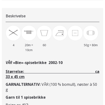
Beskrivelse
4
20m =
60
50g = 80m
10cm
VÅR
«Bie»-spisebrikke 2002-10
Størrelse: ca
33 x 45 cm
GARNALTERNATIV:
VÅR (100 % bomull), nøster à 50
g
Garn til 1 spisebrikke