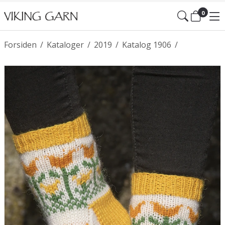
0
Forsiden
/
Kataloger
/
2019
/
Katalog 1906
/