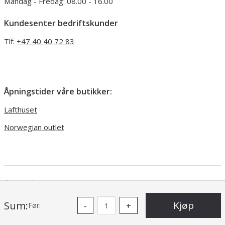
Mandag - Fredag: 08.00 - 16.00
Kundesenter bedriftskunder
Tlf:
+47 40 40 72 83
Åpningstider våre butikker:
Lafthuset
Norwegian outlet
© 2026 | Viking Garn
Uni Micro Web
Sum:
Kjøp
Før:
-
+