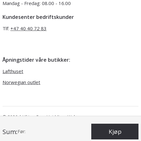
Mandag - Fredag: 08.00 - 16.00
Kundesenter bedriftskunder
Tlf:
+47 40 40 72 83
Åpningstider våre butikker:
Lafthuset
Norwegian outlet
© 2026 | Viking Garn
Uni Micro Web
Sum:
Kjøp
Før: