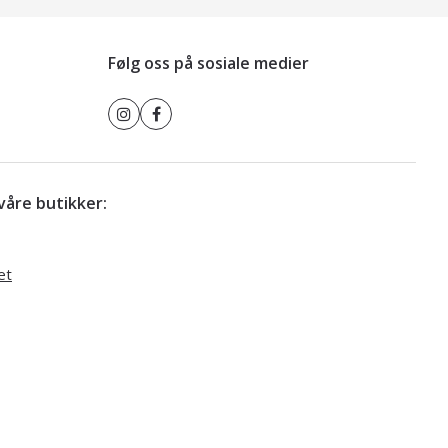
Følg oss på sosiale medier
r våre butikker:
et