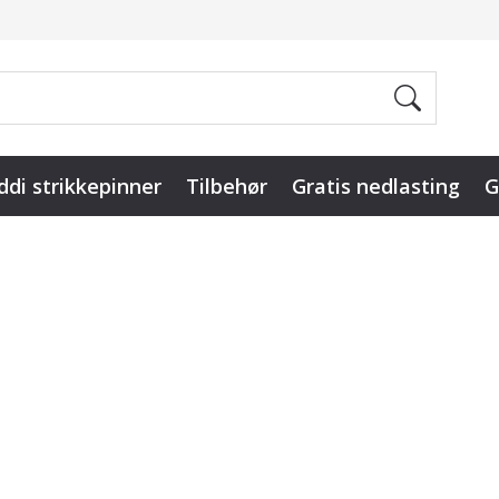
ddi strikkepinner
Tilbehør
Gratis nedlasting
G