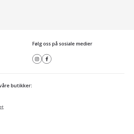
Følg oss på sosiale medier
r våre butikker:
et