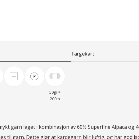
Fargekart
50gr =
200m
 mykt garn laget i kombinasjon av 60% Superfine Alpaca og 4
 til garn. Dette gjør at kardegarn blir luftig, og har god i