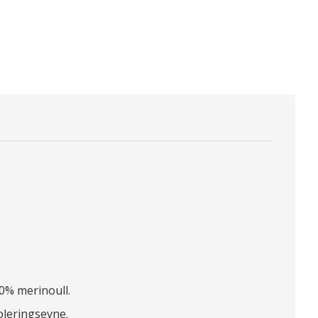
0% merinoull.
soleringsevne.