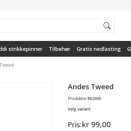
ddi strikkepinner
Tilbehør
Gratis nedlasting
G
 Tweed
Andes Tweed
Produktnr.
96200h
Velg variant
kr 99,00
Pris